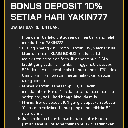
BONUS DEPOSIT 10%
SETIAP HARI YAKIN777
SYARAT DAN KETENTUAN:
Promosi ini berlaku untuk semua member yang telah
mendaftar di
YAKIN777
.
Bila ingin mengikuti Promo Deposit 10%, Member bisa
klaim dari menu
KLAIM BONUS,
ketika sudah
melakukan pengisian formulir deposit nya, & Bila
kredit yang sudah di mainkan hingga habis ataupun
50% dari deposit awal, maka bonus deposit 10% tidak
bisa di klaim kembali dan harus melakukan deposit
ulang kembali.
Minimal deposit sebesar Rp 100,000 akan
mendapatkan Bonus 10% dari total deposit berlaku
setiap hari,
satu hari hanya bisa klaim 1x.
Minimal Bonus deposit 10% yang didapatkan sebesar
10 ribu dan maksimal bonus yang dapat diklaim 50
ribu rupiah.
Jumlah deposit dan bonus harus diputar 5x dari
jumlah semula untuk permainan SPORTS sedangkan