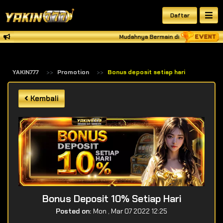
Daftar
Mudahnya Bermain di Situs Yakin777
YAKIN777
Promotion
Bonus deposit setiap hari
Kembali
Bonus Deposit 10% Setiap Hari
Posted on:
Mon , Mar 07 2022 12:25