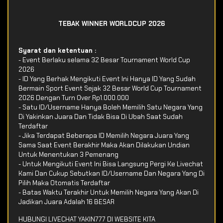
TEBAK WINNER WORLDCUP 2026
Syarat dan ketentuan :
- Event Berlaku selama 32 Besar Tournament World Cup
2026
- ID Yang Berhak Mengikuti Event Ini Hanya ID Yang Sudah
Bermain Sport Event Sejak 32 Besar World Cup Tournament
2026 Dengan Turn Over Rp1.000.000
- Satu ID/Username Hanya Boleh Memilih Satu Negara Yang
Di Yakinkan Juara Dan Tidak Bisa Di Ubah Saat Sudah
Terdaftar
- Jika Terdapat Beberapa ID Memilih Negara Juara Yang
Sama Saat Event Berakhir Maka Akan Dilakukan Undian
Untuk Menentukan 3 Pemenang
- Untuk Mengikuti Event Ini Bisa Langsung Pergi Ke Livechat
Kami Dan Cukup Sebutkan ID/Username Dan Negara Yang Di
Pilih Maka Otomatis Terdaftar
- Batas Waktu Terakhir Untuk Memilih Negara Yang Akan Di
Jadikan Juara Adalah 16 BESAR
HUBUNGI LIVECHAT YAKIN777 DI WEBSITE KITA